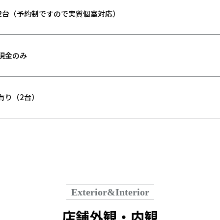
2台（予約制ですので実質個室対応）
現金のみ
有り（2台）
Exterior&Interior
店舗外観・内観