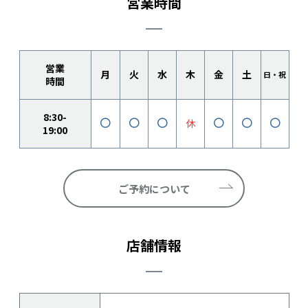
営業時間
営業
月
火
水
木
金
土
日・祝
時間
8:30-
休
19:00
ご予約について
店舗情報