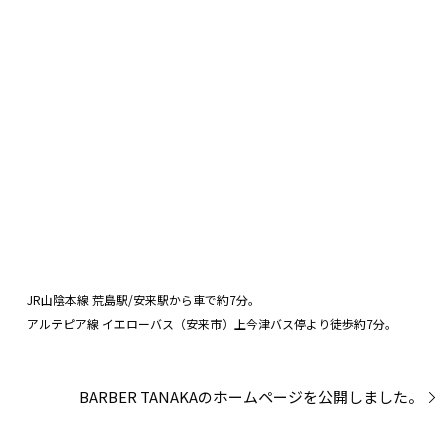
JR山陰本線 荒島駅/安来駅から車で約7分。
アルテピア線 イエローバス（安来市）上今津バス停より徒歩約7分。
BARBER TANAKAのホームページを公開しました。